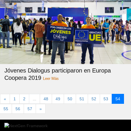
Jóvenes Dialogus participaron en Europa
Coopera 2019
Leer Más
«
1
2
...
48
49
50
51
52
53
54
55
56
57
»