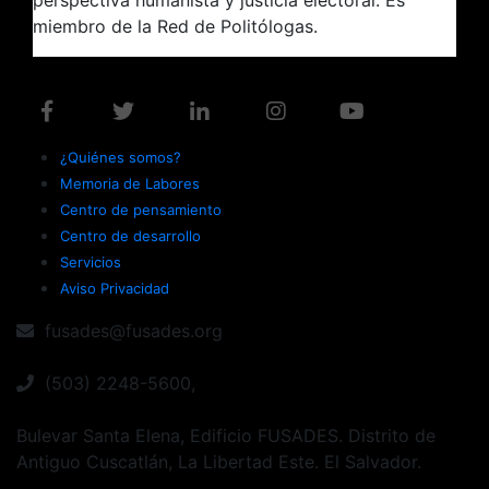
perspectiva humanista y justicia electoral. Es
miembro de la Red de Politólogas.
¿Quiénes somos?
Memoria de Labores
Centro de pensamiento
Centro de desarrollo
Servicios
Aviso Privacidad
fusades@fusades.org
(503) 2248-5600,
Bulevar Santa Elena, Edificio FUSADES. Distrito de
Antiguo Cuscatlán, La Libertad Este. El Salvador.