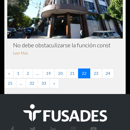
No debe obstaculizarse la función const
Leer Más
«
1
2
...
19
20
21
22
23
24
25
...
32
33
»