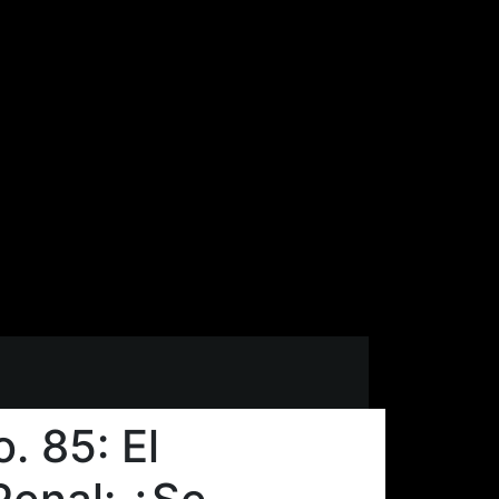
. 85: El