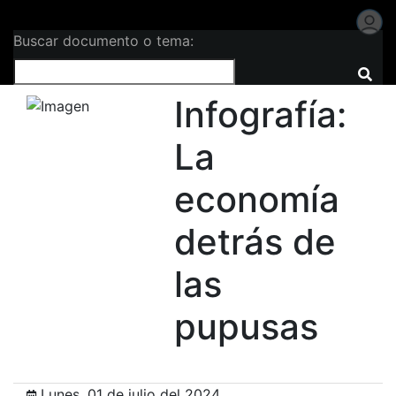
Buscar documento o tema:
Infografía:
La
economía
detrás de
las
pupusas
Lunes, 01 de julio del 2024