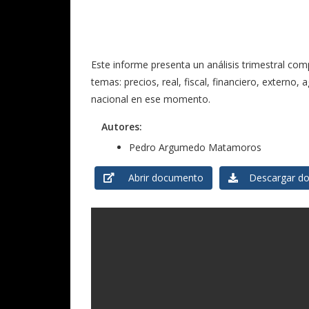
Este informe presenta un análisis trimestral com
temas: precios, real, fiscal, financiero, extern
nacional en ese momento.
Autores:
Pedro Argumedo Matamoros
Abrir documento
Descargar do