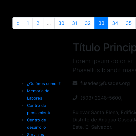
rario
Honor
«
1
2
...
30
31
32
33
34
35
SUBTÍTULO DE TÍTULO PRINCIPA
Título Princ
Lorem ipsum dolor sit 
Phasellus blandit mas
fusades@fusades.org
¿Quiénes somos?
Memoria de
(503) 2248-5600,
Labores
Centro de
Bulevar Santa Elena, Edifi
pensamiento
Distrito de Antiguo Cuscatl
Centro de
Este. El Salvador.
desarrollo
Servicios