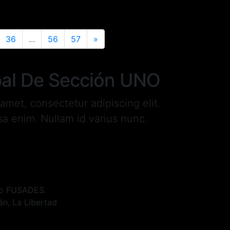
ario 2021
Leer Más
36
...
56
57
»
L DE SECCIÓN
ipal De Sección UNO
amet, consectetur adipiscing elit.
sa enim. Nullam id varius nunc.
cio FUSADES.
án, La Libertad